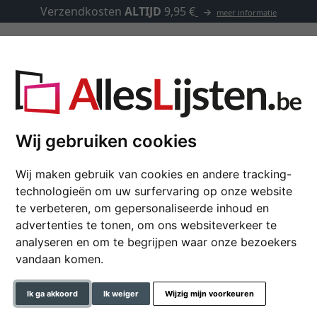
Verzendkosten
ALTIJD
9,95 €
meer informatie
Kaders op maat
Passe-partouts
Toebehoren
Wij gebruiken cookies
Wij maken gebruik van cookies en andere tracking-
Multi fotokader Nouve
technologieën om uw surfervaring op onze website
te verbeteren, om gepersonaliseerde inhoud en
Galeriekader in klassiek des
advertenties te tonen, om ons websiteverkeer te
analyseren en om te begrijpen waar onze bezoekers
formaat
vandaan komen.
kleur
Ik ga akkoord
Ik weiger
Wijzig mijn voorkeuren