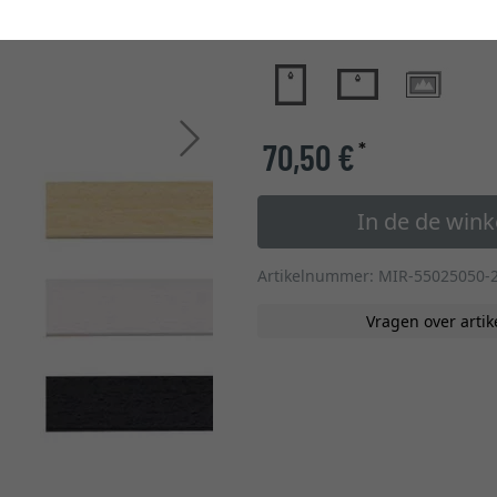
glastype
Verder
70,50 €
*
In de de win
Artikelnummer: MIR-55025050-
Vragen over artik