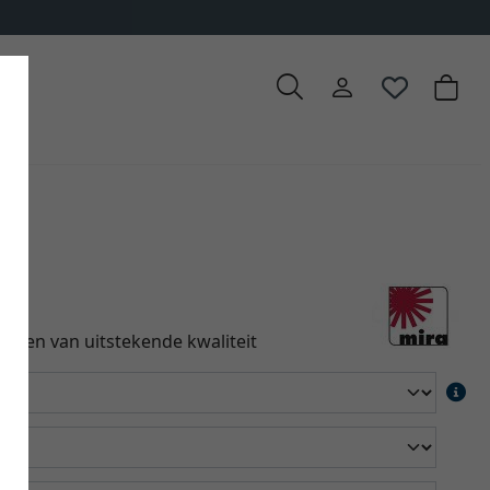
lle
ign en van uitstekende kwaliteit