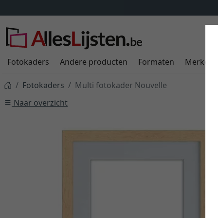
Fotokaders
Andere producten
Formaten
Merken
Fotokaders
Multi fotokader Nouvelle
Naar overzicht