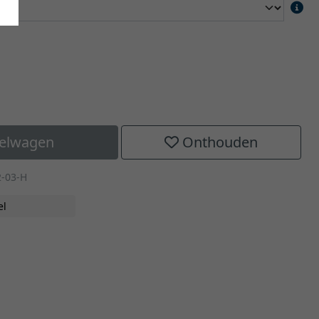
kelwagen
Onthouden
2-03-H
el