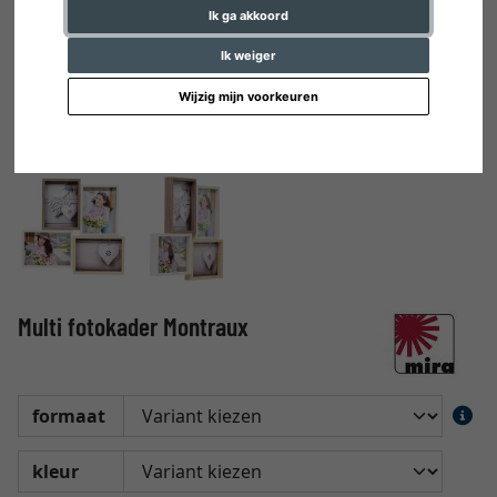
Ik ga akkoord
Ik weiger
Wijzig mijn voorkeuren
Multi fotokader Montraux
formaat
kleur