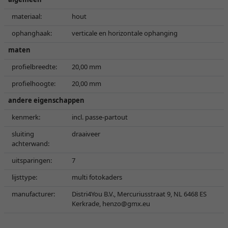
materiaal:
hout
ophanghaak:
verticale en horizontale ophanging
maten
profielbreedte:
20,00 mm
profielhoogte:
20,00 mm
andere eigenschappen
kenmerk:
incl. passe-partout
sluiting
draaiveer
achterwand:
uitsparingen:
7
lijsttype:
multi fotokaders
manufacturer:
Distri4You B.V., Mercuriusstraat 9, NL 6468 ES
Kerkrade,
henzo@gmx.eu