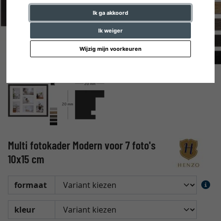
Ik ga akkoord
Ik weiger
Wijzig mijn voorkeuren
Multi fotokader Modern voor 7 foto's
10x15 cm
formaat
kleur