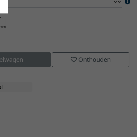
0 mm
kelwagen
Onthouden
el