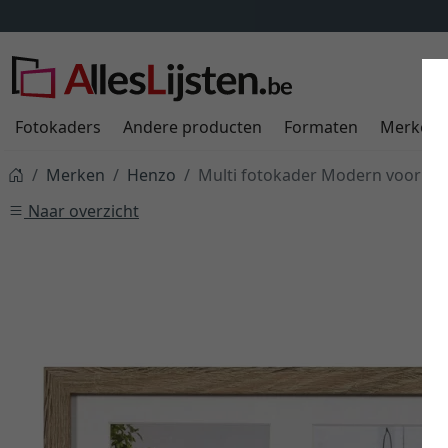
Fotokaders
Andere producten
Formaten
Merken
Merken
Henzo
Multi fotokader Modern voor 2 f
Naar overzicht