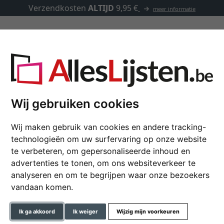
Verzendkosten
ALTIJD
9,95 €
meer informatie
Kaders op maat
Passe-partouts
Toebehoren
oto's 13x18 cm
Wij gebruiken cookies
Wij maken gebruik van cookies en andere tracking-
Multi fotokader Moder
technologieën om uw surfervaring op onze website
te verbeteren, om gepersonaliseerde inhoud en
advertenties te tonen, om ons websiteverkeer te
analyseren en om te begrijpen waar onze bezoekers
formaat
vandaan komen.
kleur
Ik ga akkoord
Ik weiger
Wijzig mijn voorkeuren