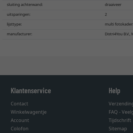
sluiting achterwand:
draaiveer
uitsparingen:
2
lijsttype:
multi fotokader
manufacturer:
Distri4You B.V.,
Klantenservice
Help
Contact
Verzendin
Winkelwagentje
FAQ - Veel
Account
Tijdschrift
Colofon
Sitemap