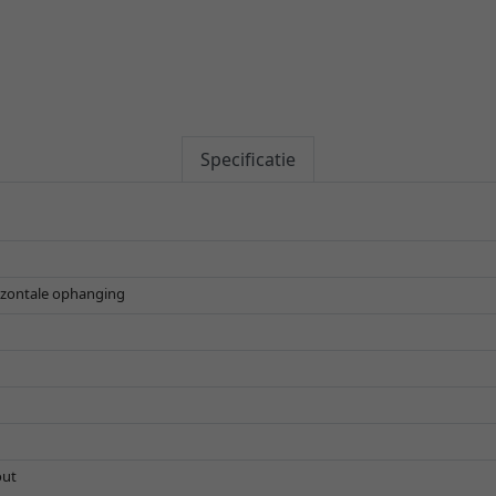
Specificatie
rizontale ophanging
out