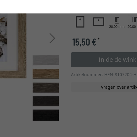
glastype
20,00 mm
20,0
Verder
15,50 €
*
In de de win
Artikelnummer: HEN-8107204-H
Vragen over artik