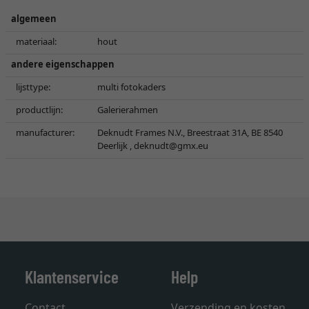
algemeen
materiaal:
hout
andere eigenschappen
lijsttype:
multi fotokaders
productlijn:
Galerierahmen
manufacturer:
Deknudt Frames N.V., Breestraat 31A, BE 8540
Deerlijk ,
deknudt@gmx.eu
Klantenservice
Help
Contact
Verzending en kosten