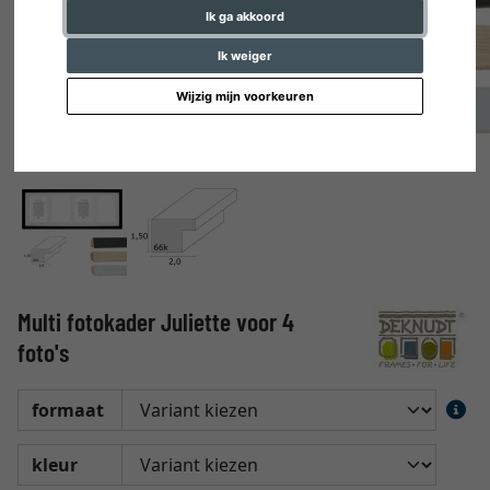
Ik ga akkoord
Ik weiger
Wijzig mijn voorkeuren
Multi fotokader Juliette voor 4
foto's
formaat
kleur