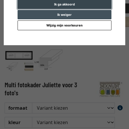
Ik ga akkoord
Ik weiger
Wijzig mijn voorkeuren
Multi fotokader Juliette voor 3
foto's
formaat
kleur