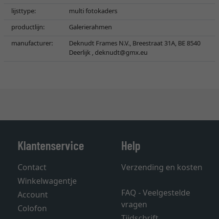
lijsttype:
multi fotokaders
productlijn:
Galerierahmen
manufacturer:
Deknudt Frames N.V., Breestraat 31A, BE 8540
Deerlijk ,
deknudt@gmx.eu
Klantenservice
Help
Contact
Verzending en kosten
Winkelwagentje
FAQ - Veelgestelde
Account
vragen
Colofon
Tijdschrift