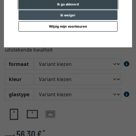
Ik ga akkoord
Ik weiger
Wijzig mijn voorkeuren
Multi fotokader Figari
Galeriekader in klassiek design en van
uitstekende kwaliteit
formaat
kleur
glastype
56,30 €
*
vanaf