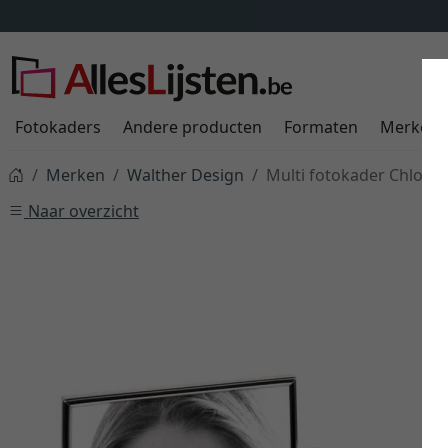
Fotokaders
Andere producten
Formaten
Merken
Merken
Walther Design
Multi fotokader Chloe 2 
Naar overzicht