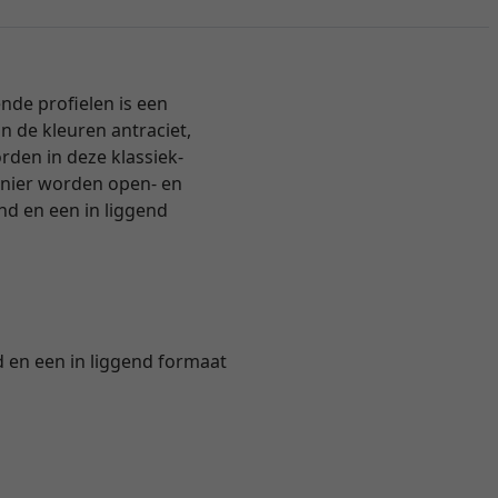
ende profielen is een
in de kleuren antraciet,
rden in deze klassiek-
arnier worden open- en
and en een in liggend
d en een in liggend formaat