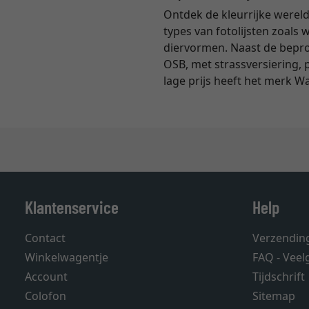
Ontdek de kleurrijke wereld
types van fotolijsten zoals w
diervormen. Naast de beproe
OSB, met strassversiering,
lage prijs heeft het merk W
Klantenservice
Help
Contact
Verzendin
Winkelwagentje
FAQ - Veel
Account
Tijdschrift
Colofon
Sitemap