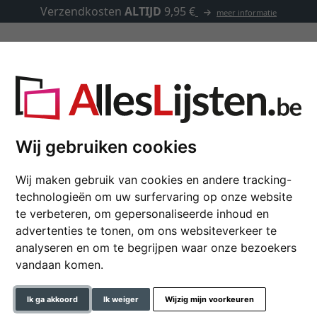
Verzendkosten
ALTIJD
9,95 €
meer informatie
Kaders op maat
Passe-partouts
Toebehoren
foto's
Wij gebruiken cookies
Wij maken gebruik van cookies en andere tracking-
Multi fotokader Chloe 
technologieën om uw surfervaring op onze website
te verbeteren, om gepersonaliseerde inhoud en
advertenties te tonen, om ons websiteverkeer te
analyseren en om te begrijpen waar onze bezoekers
formaat
vandaan komen.
kleur
Ik ga akkoord
Ik weiger
Wijzig mijn voorkeuren