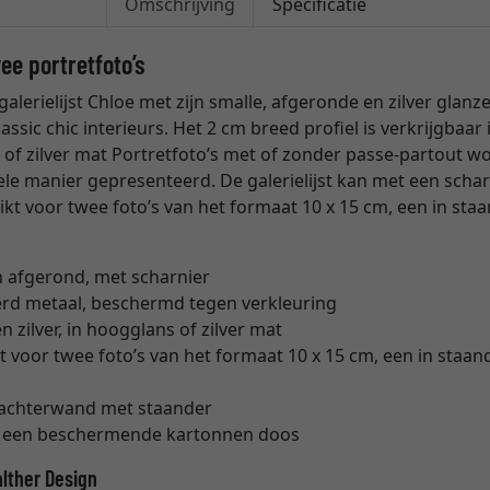
Omschrijving
Specificatie
wee portretfoto’s
 galerielijst Chloe met zijn smalle, afgeronde en zilver glanz
assic chic interieurs. Het 2 cm breed profiel is verkrijgbaar 
s of zilver mat Portretfoto’s met of zonder passe-partout wo
dele manier gepresenteerd. De galerielijst kan met een sch
ikt voor twee foto’s van het formaat 10 x 15 cm, een in sta
 afgerond, met scharnier
erd metaal, beschermd tegen verkleuring
n zilver, in hoogglans of zilver mat
 voor twee foto’s van het formaat 10 x 15 cm, een in staan
 achterwand met staander
n een beschermende kartonnen doos
alther Design