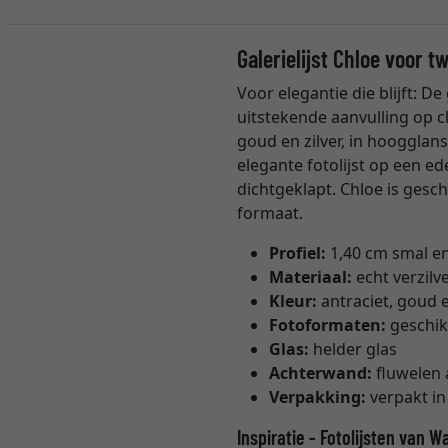
Galerielijst Chloe voor t
Voor elegantie die blijft: De
uitstekende aanvulling op cl
goud en zilver, in hoogglan
elegante fotolijst op een e
dichtgeklapt. Chloe is gesch
formaat.
Profiel:
1,40 cm smal en
Materiaal:
echt verzilv
Kleur:
antraciet, goud e
Fotoformaten:
geschikt
Glas:
helder glas
Achterwand:
fluwelen
Verpakking:
verpakt i
Inspiratie - Fotolijsten van W