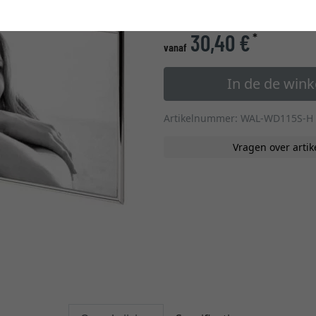
glastype
30,40 €
*
vanaf
In de de win
Artikelnummer: WAL-WD115S-H
Vragen over artik