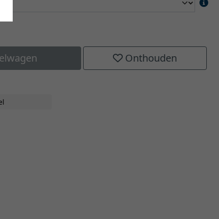
kelwagen
Onthouden
el