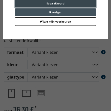
Ik ga akkoord
Ik weiger
Wijzig mijn voorkeuren
Multi fotokader Calais
Galeriekader in klassiek design en van
uitstekende kwaliteit
formaat
kleur
glastype
76,30 €
*
vanaf