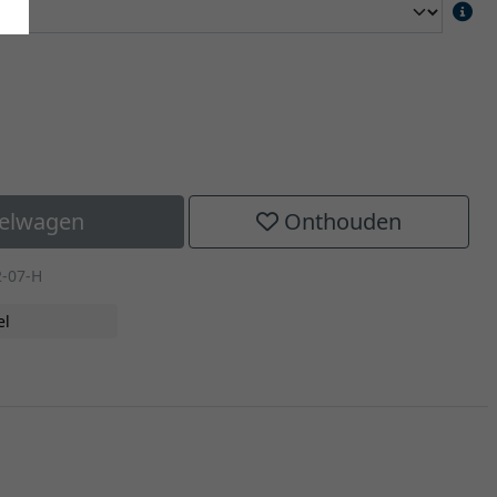
kelwagen
Onthouden
2-07-H
el