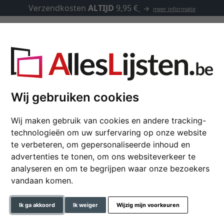
Verzendkosten
ALTIJD
9,95 €
meer informatie
Kaders op maat
Passe-partouts
Toebehoren
Wij gebruiken cookies
Wij maken gebruik van cookies en andere tracking-
technologieën om uw surfervaring op onze website
Multi fotokader Anton
te verbeteren, om gepersonaliseerde inhoud en
Galeriekader in klassiek des
advertenties te tonen, om ons websiteverkeer te
analyseren en om te begrijpen waar onze bezoekers
formaat
vandaan komen.
kleur
Ik ga akkoord
Ik weiger
Wijzig mijn voorkeuren