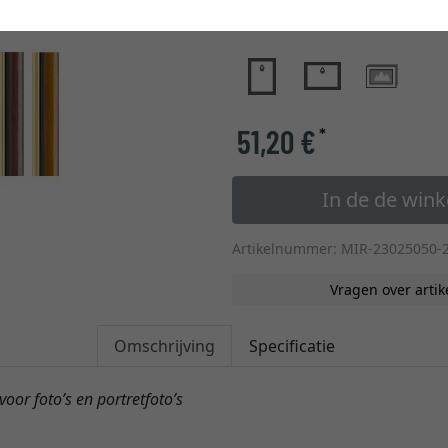
glastype
51,20 €
*
In de de win
Artikelnummer: MIR-23025050-
Vragen over artik
Omschrijving
Specificatie
voor foto’s en portretfoto’s