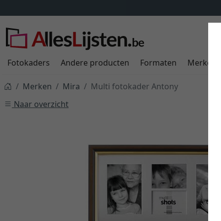
Fotokaders
Andere producten
Formaten
Merken
Merken
Mira
Multi fotokader Antony
Naar overzicht