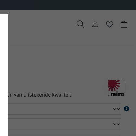
y
ign en van uitstekende kwaliteit