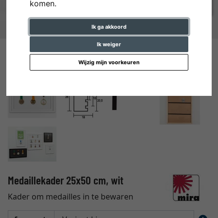
komen.
Ik ga akkoord
Ik weiger
Wijzig mijn voorkeuren
Medaillekader 25x50 cm, wit
Kader om medailles in te bewaren