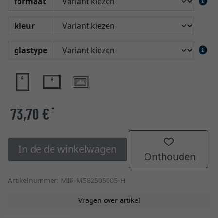
formaat
kleur
glastype
73,70 €
*
In de de winkelwagen
Onthouden
Artikelnummer: MIR-M582505005-H
Vragen over artikel