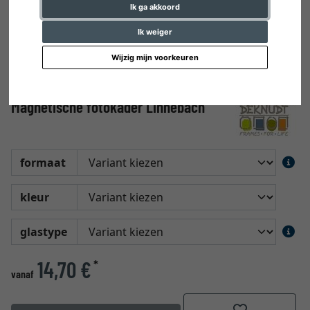
Ik ga akkoord
Ik weiger
Wijzig mijn voorkeuren
Magnetische fotokader Linnebach
formaat
kleur
glastype
14,70 €
*
vanaf