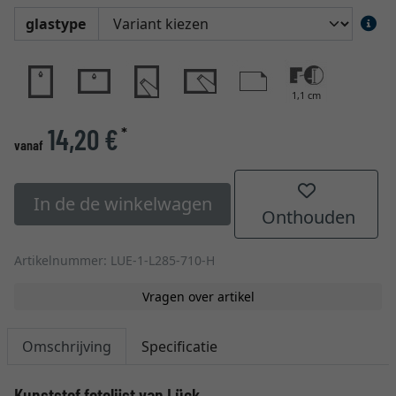
glastype
1,1 cm
14,20 €
*
vanaf
In de de winkelwagen
Onthouden
Artikelnummer: LUE-1-L285-710-H
Vragen over artikel
Omschrijving
Specificatie
Kunststof fotolijst van Lück