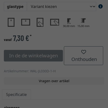
glastype
30,00 mm
15,00 mm
7,30 €
*
vanaf
In de de winkelwagen
Onthouden
Artikelnummer: WAL-JL030D-1-H
Vragen over artikel
Specificatie
algemeen