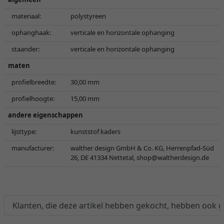
materiaal:
polystyreen
ophanghaak:
verticale en horizontale ophanging
staander:
verticale en horizontale ophanging
maten
profielbreedte:
30,00 mm
profielhoogte:
15,00 mm
andere eigenschappen
lijsttype:
kunststof kaders
manufacturer:
walther design GmbH & Co. KG, Herrenpfad-Süd
26, DE 41334 Nettetal,
shop@waltherdesign.de
Klanten, die deze artikel hebben gekocht, hebben ook 