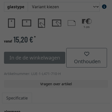
glastype
1 cm
15,20 €
*
vanaf
In de de winkelwagen
Onthouden
Artikelnummer: LUE-1-L471-710-H
Vragen over artikel
Specificatie
algemeen