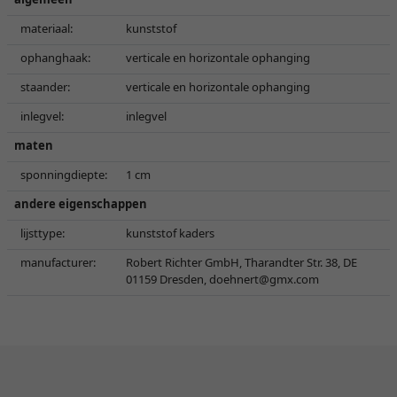
materiaal:
kunststof
ophanghaak:
verticale en horizontale ophanging
staander:
verticale en horizontale ophanging
inlegvel:
inlegvel
maten
sponningdiepte:
1 cm
andere eigenschappen
lijsttype:
kunststof kaders
manufacturer:
Robert Richter GmbH, Tharandter Str. 38, DE
01159 Dresden,
doehnert@gmx.com