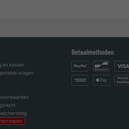
Betaalmethoden
g en kosten
gestelde vragen
voorwaarden
gsrecht
bescherming
 herroepen