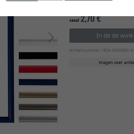
glastype
2,70 €
*
vanaf
In de de win
Verder
Artikelnummer: HEN-8050802-H
Vragen over artik