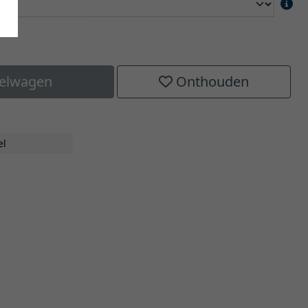
kelwagen
Onthouden
el