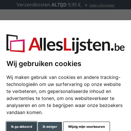
Verzendkosten
ALTIJD
9,95 €
meer informatie
Kaders op maat
Passe-partouts
Toebehoren
Wij gebruiken cookies
Wij maken gebruik van cookies en andere tracking-
Kunststof kader Napol
technologieën om uw surfervaring op onze website
te verbeteren, om gepersonaliseerde inhoud en
advertenties te tonen, om ons websiteverkeer te
formaat
analyseren en om te begrijpen waar onze bezoekers
vandaan komen.
kleur
Ik ga akkoord
Ik weiger
Wijzig mijn voorkeuren