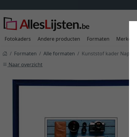
Fotokaders
Andere producten
Formaten
Merken
Formaten
Alle formaten
Kunststof kader Napoli
Naar overzicht