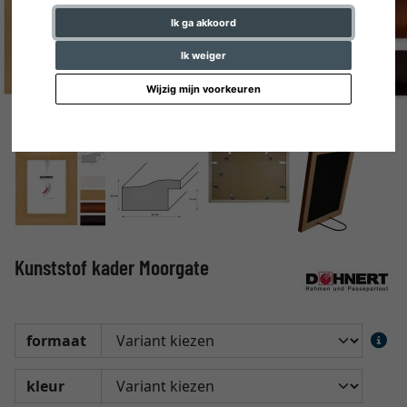
Ik ga akkoord
Ik weiger
Wijzig mijn voorkeuren
Kunststof kader Moorgate
formaat
kleur