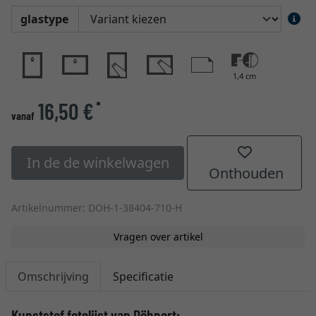
glastype
1,4 cm
16,50 €
*
vanaf
In de de winkelwagen
Onthouden
Artikelnummer: DOH-1-38404-710-H
Vragen over artikel
Omschrijving
Specificatie
Kunststof fotolijst van Döhnert: