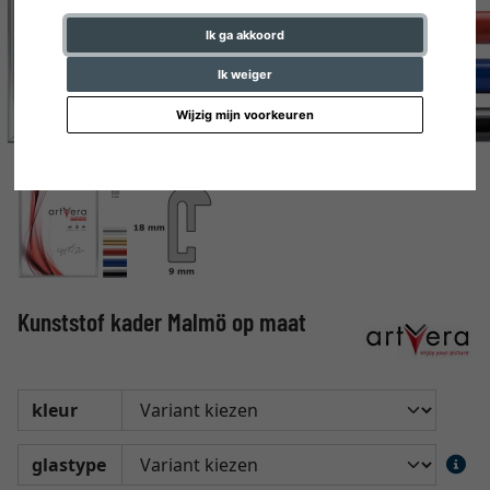
Ik ga akkoord
Ik weiger
Wijzig mijn voorkeuren
Kunststof kader Malmö op maat
kleur
glastype