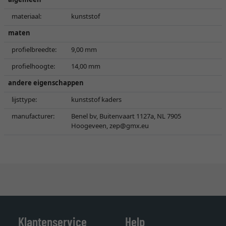
materiaal:
kunststof
maten
profielbreedte:
9,00 mm
profielhoogte:
14,00 mm
andere eigenschappen
lijsttype:
kunststof kaders
manufacturer:
Benel bv, Buitenvaart 1127a, NL 7905
Hoogeveen,
zep@gmx.eu
Klantenservice
Help