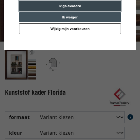
Ik ga akkoord
Ik weiger
Wijzig mijn voorkeuren
Kunststof kader Florida
formaat
kleur