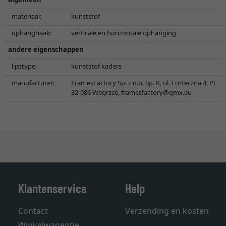
materiaal:
kunststof
ophanghaak:
verticale en horizontale ophanging
andere eigenschappen
lijsttype:
kunststof kaders
manufacturer:
FramesFactory Sp. z o.o. Sp. K, ul. Forteczna 4, PL
32-086 Wegrzce,
framesfactory@gmx.eu
Klantenservice
Help
Contact
Verzending en kosten
Winkelwagentje