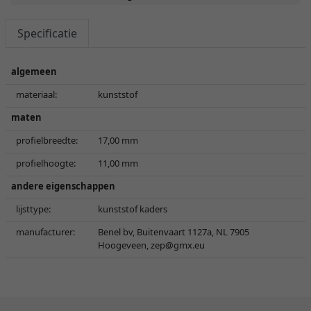
Specificatie
algemeen
materiaal:
kunststof
maten
profielbreedte:
17,00 mm
profielhoogte:
11,00 mm
andere eigenschappen
lijsttype:
kunststof kaders
manufacturer:
Benel bv, Buitenvaart 1127a, NL 7905
Hoogeveen,
zep@gmx.eu