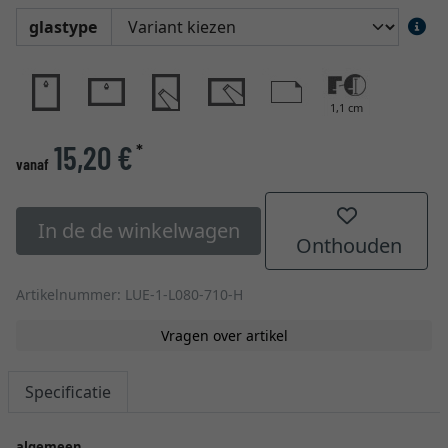
glastype
1,1 cm
15,20 €
*
vanaf
In de de winkelwagen
Onthouden
Artikelnummer: LUE-1-L080-710-H
Vragen over artikel
Specificatie
algemeen