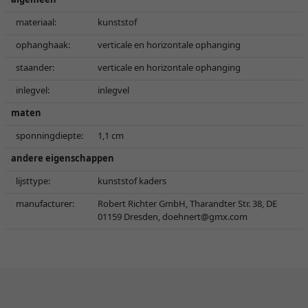
materiaal:
kunststof
ophanghaak:
verticale en horizontale ophanging
staander:
verticale en horizontale ophanging
inlegvel:
inlegvel
maten
sponningdiepte:
1,1 cm
andere eigenschappen
lijsttype:
kunststof kaders
manufacturer:
Robert Richter GmbH, Tharandter Str. 38, DE
01159 Dresden,
doehnert@gmx.com