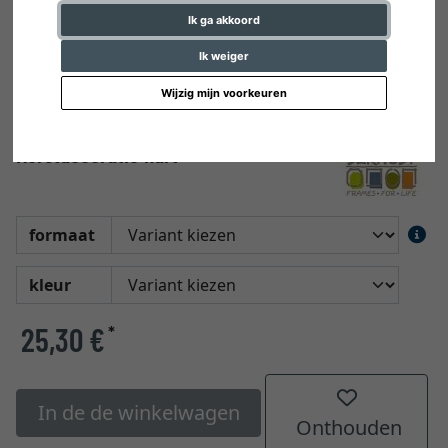
Ik ga akkoord
Ik weiger
Wijzig mijn voorkeuren
Kerstdecoratie hart
formaat
kleur
25,30 €
*
In de de winkelwagen
Onthouden