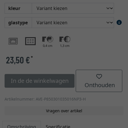
kleur
glastype
0,4 cm
1,3 cm
23,50 €
*
In de de winkelwagen
Onthouden
Artikelnummer: AVE-P850301035016NP3-H
Vragen over artikel
Omschrijving
Specificatie