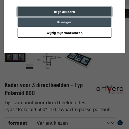
Ik ga akkoord
Ik weiger
Wijzig mijn voorkeuren
Kader voor 3 directbeelden - Typ
Polaroid 600
Lijst van hout voor directbeelden des
Typs "Polaroid 600" inkl. zwaartm passe-partout.
formaat