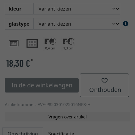
kleur
glastype
0,4 cm
1,3 cm
18,30 €
*
In de de winkelwagen
Onthouden
Artikelnummer: AVE-P850301025016NP3-H
Vragen over artikel
Omschrijving
Specificatie