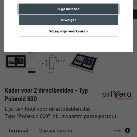
Ik ga akkoord
Ik weiger
Wijzig mijn voorkeuren
Kader voor 2 directbeelden - Typ
Polaroid 600
Lijst van hout voor directbeelden des
Typs "Polaroid 600" inkl. zwaartm passe-partout.
formaat