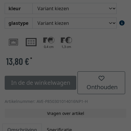
kleur
glastype
0,4 cm
1,3 cm
13,80 €
*
In de de winkelwagen
Onthouden
Artikelnummer: AVE-P850301014016NP1-H
Vragen over artikel
Omschrijving
Specificatie