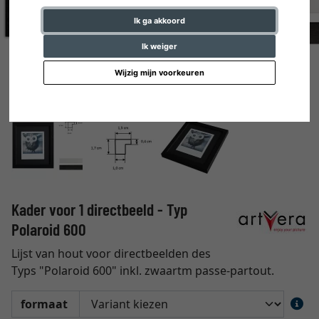
Ik ga akkoord
Ik weiger
Wijzig mijn voorkeuren
Kader voor 1 directbeeld - Typ
Polaroid 600
Lijst van hout voor directbeelden des
Typs "Polaroid 600" inkl. zwaartm passe-partout.
formaat