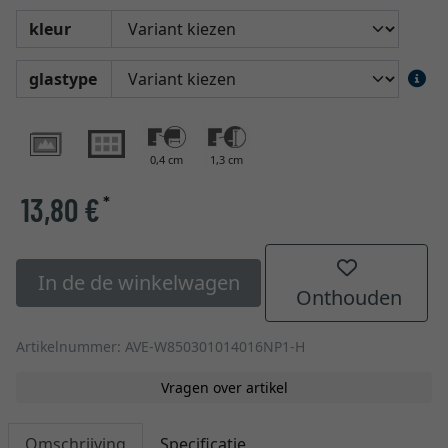
kleur
glastype
0,4 cm
1,3 cm
13,80 €
*
In de de winkelwagen
Onthouden
Artikelnummer: AVE-W850301014016NP1-H
Vragen over artikel
Omschrijving
Specificatie