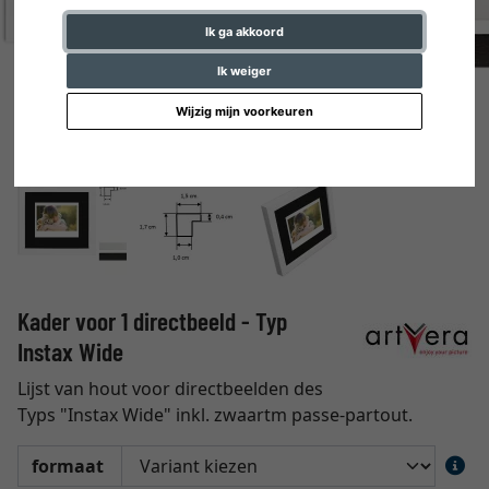
Ik ga akkoord
Ik weiger
Wijzig mijn voorkeuren
Kader voor 1 directbeeld - Typ
Instax Wide
Lijst van hout voor directbeelden des
Typs "Instax Wide" inkl. zwaartm passe-partout.
formaat