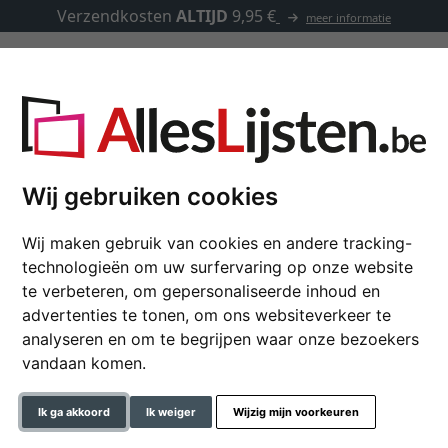
Verzendkosten
ALTIJD
9,95 €
meer informatie
Kaders op maat
Passe-partouts
Toebehoren
Wij gebruiken cookies
Wij maken gebruik van cookies en andere tracking-
technologieën om uw surfervaring op onze website
Houten kader voor lp’
te verbeteren, om gepersonaliseerde inhoud en
advertenties te tonen, om ons websiteverkeer te
0,00 €
*
analyseren en om te begrijpen waar onze bezoekers
vandaan komen.
In de de win
Ik ga akkoord
Ik weiger
Wijzig mijn voorkeuren
Artikelnummer: FAC-VIN-H