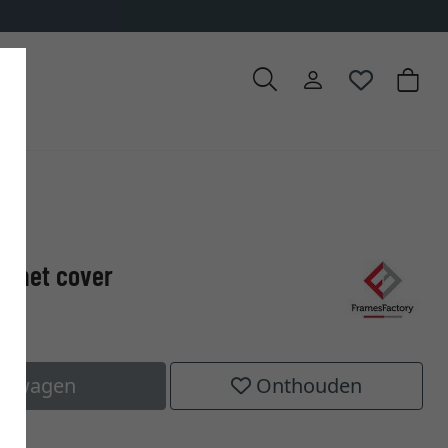
s met cover
kelwagen
Onthouden