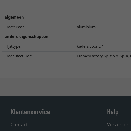
algemeen
materiaal:
aluminium
andere eigenschappen
lijsttype:
kaders voor LP
manufacturer:
FramesFactory Sp. z o.o. Sp. K,
Klantenservice
Help
Contact
Verzendin