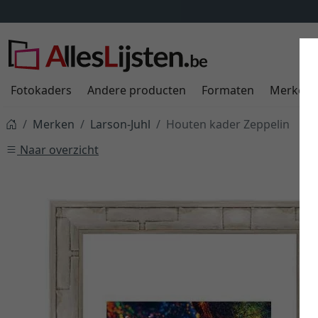
Fotokaders
Andere producten
Formaten
Merken
Merken
Larson-Juhl
Houten kader Zeppelin
Naar overzicht