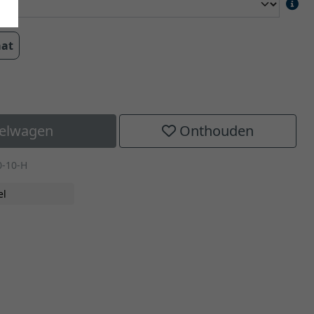
aat
kelwagen
Onthouden
0-10-H
el