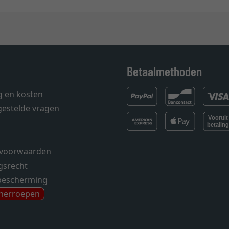
Betaalmethoden
g en kosten
gestelde vragen
voorwaarden
gsrecht
bescherming
 herroepen