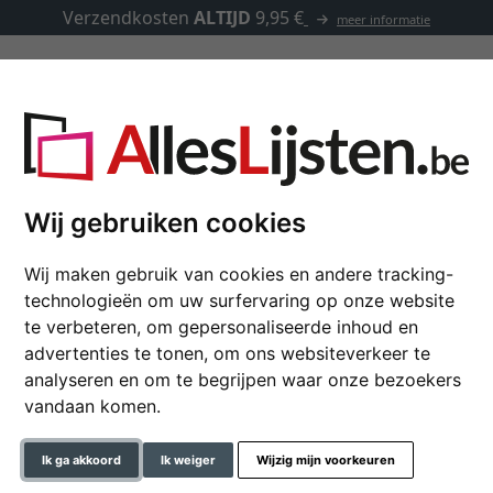
Verzendkosten
ALTIJD
9,95 €
meer informatie
Kaders op maat
Passe-partouts
Toebehoren
Wij gebruiken cookies
Wij maken gebruik van cookies en andere tracking-
Houten kader Zeppeli
technologieën om uw surfervaring op onze website
te verbeteren, om gepersonaliseerde inhoud en
advertenties te tonen, om ons websiteverkeer te
analyseren en om te begrijpen waar onze bezoekers
formaat
vandaan komen.
kleur
Ik ga akkoord
Ik weiger
Wijzig mijn voorkeuren