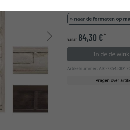
glastype
» naar de formaten op m
84,30 €
*
Verder
vanaf
In de de win
Artikelnummer: AIC-785450D17
Vragen over artik