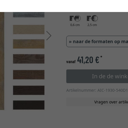
glastype
0,6 cm
2,5 cm
Verder
» naar de formaten op m
41,20 €
*
vanaf
In de de win
Artikelnummer: AIC-1930-540D1
Vragen over artik