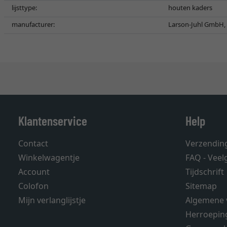
lijsttype:
houten kaders
manufacturer:
Larson-Juhl GmbH, 
Klantenservice
Help
Contact
Verzendin
Winkelwagentje
FAQ - Veel
Account
Tijdschrift
Colofon
Sitemap
Mijn verlanglijstje
Algemene 
Herroepin