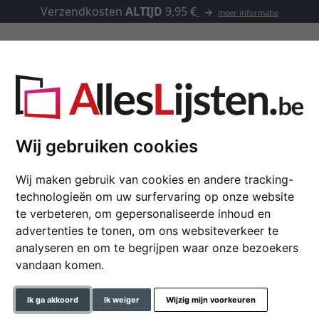
Verzendkosten
ALTIJD
9,95 €
meer informatie
Kaders op maat
Passe-partouts
Toebehoren
Wij gebruiken cookies
Wij maken gebruik van cookies en andere tracking-
Houten kader Woodlan
technologieën om uw surfervaring op onze website
te verbeteren, om gepersonaliseerde inhoud en
advertenties te tonen, om ons websiteverkeer te
analyseren en om te begrijpen waar onze bezoekers
formaat
vandaan komen.
kleur
Ik ga akkoord
Ik weiger
Wijzig mijn voorkeuren