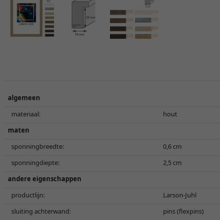
algemeen
materiaal:
hout
maten
sponningbreedte:
0,6 cm
sponningdiepte:
2,5 cm
andere eigenschappen
productlijn:
Larson-Juhl
sluiting achterwand:
pins (flexpins)