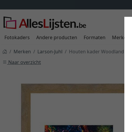
Fotokaders
Andere producten
Formaten
Merken
Merken
Larson-Juhl
Houten kader Woodland II
Naar overzicht