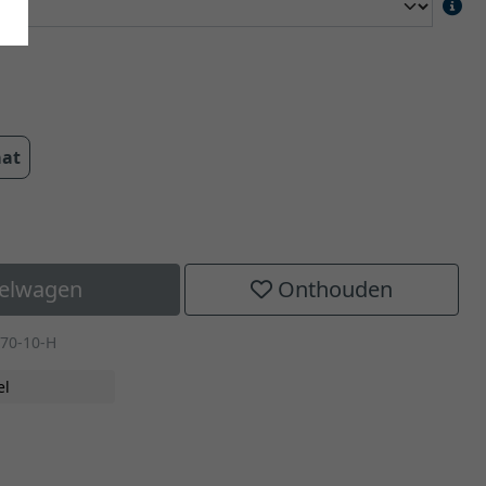
aat
kelwagen
Onthouden
70-10-H
el