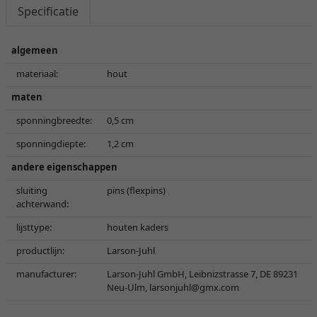
Specificatie
algemeen
materiaal:
hout
maten
sponningbreedte:
0,5 cm
sponningdiepte:
1,2 cm
andere eigenschappen
sluiting
pins (flexpins)
achterwand:
lijsttype:
houten kaders
productlijn:
Larson-Juhl
manufacturer:
Larson-Juhl GmbH, Leibnizstrasse 7, DE 89231
Neu-Ulm,
larsonjuhl@gmx.com