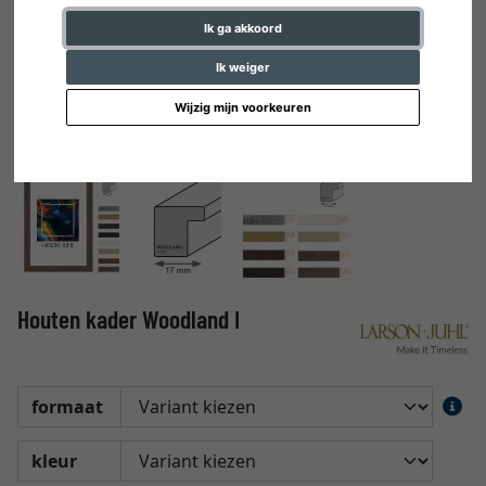
Ik ga akkoord
Ik weiger
Wijzig mijn voorkeuren
Houten kader Woodland I
formaat
kleur