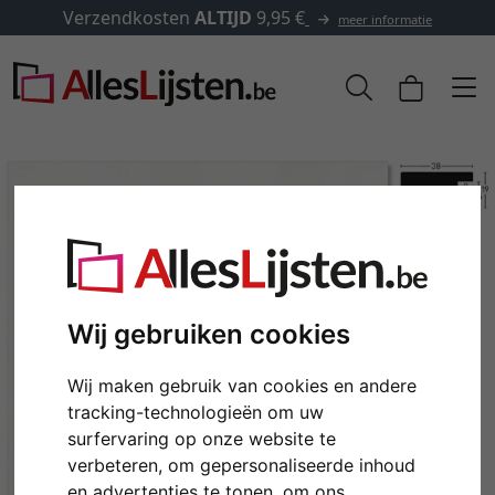
5 €
✓
500.000 artikelen om u
meer informatie
Wij gebruiken cookies
Wij maken gebruik van cookies en andere
tracking-technologieën om uw
Terug
Verd
surfervaring op onze website te
verbeteren, om gepersonaliseerde inhoud
en advertenties te tonen, om ons