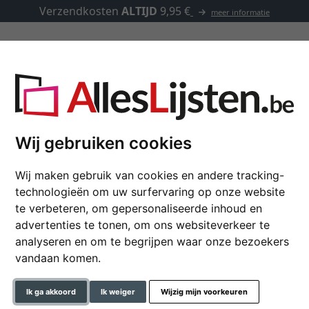
Verzendkosten
ALTIJD
9,95 €
meer informatie
Kaders op maat
Passe-partouts
Toebehoren
asse-partout
Wij gebruiken cookies
Wij maken gebruik van cookies en andere tracking-
Houten kader Verona 
technologieën om uw surfervaring op onze website
te verbeteren, om gepersonaliseerde inhoud en
advertenties te tonen, om ons websiteverkeer te
analyseren en om te begrijpen waar onze bezoekers
formaat
vandaan komen.
kleur
Ik ga akkoord
Ik weiger
Wijzig mijn voorkeuren