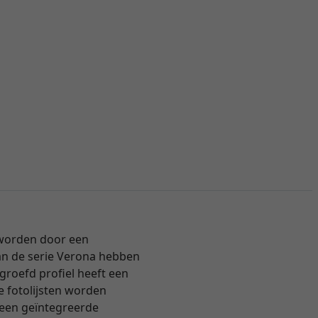
 worden door een
van de serie Verona hebben
groefd profiel heeft een
De fotolijsten worden
 een geïntegreerde