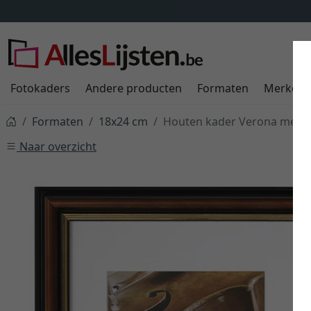
Fotokaders
Andere producten
Formaten
Merken
Formaten
18x24 cm
Houten kader Verona met p
Naar overzicht