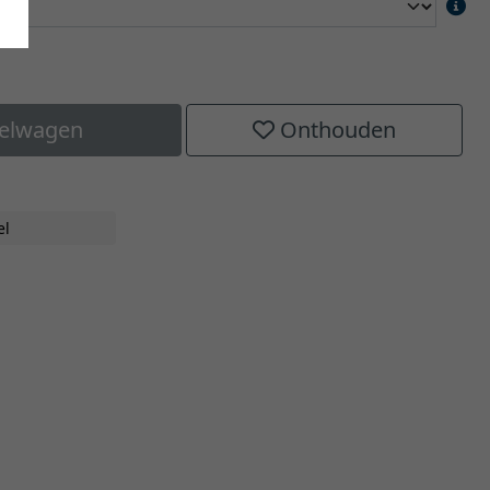
kelwagen
Onthouden
el