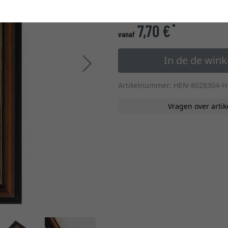
glastype
7,70 €
*
vanaf
In de de win
Verder
Artikelnummer: HEN-8028304-H
Vragen over artik