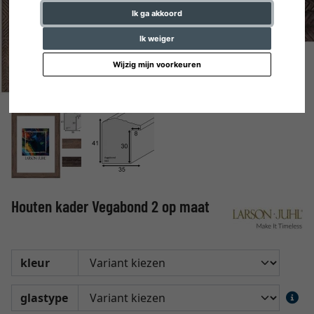
Ik ga akkoord
Ik weiger
Wijzig mijn voorkeuren
Houten kader Vegabond 2 op maat
kleur
glastype