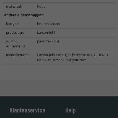
materiaal:
hout
andere eigenschappen
lijsttype:
houten kaders
productlijn:
Larson-Juhl
sluiting
pins (flexpins)
achterwand:
manufacturer:
Larson-Juhl GmbH, Leibnizstrasse 7, DE 89231
Neu-Ulm,
larsonjuhl@gmx.com
Klantenservice
Help