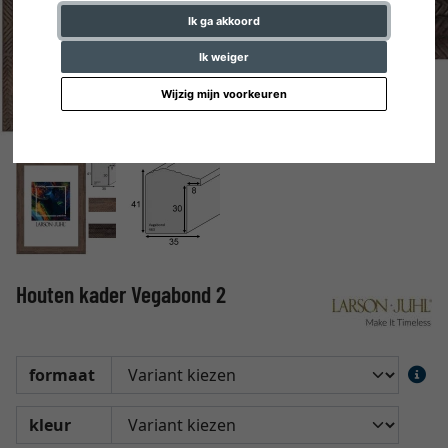
Ik ga akkoord
Ik weiger
Wijzig mijn voorkeuren
Houten kader Vegabond 2
formaat
kleur