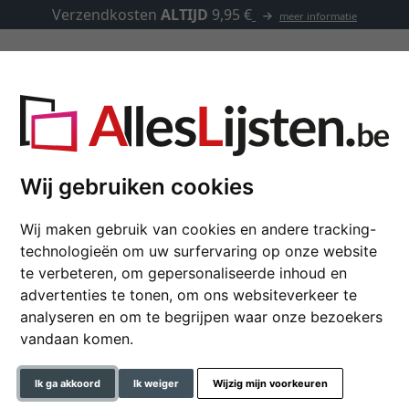
Verzendkosten
ALTIJD
9,95 €
meer informatie
Kaders op maat
Passe-partouts
Toebehoren
-partout
Wij gebruiken cookies
Wij maken gebruik van cookies en andere tracking-
Houten kader Umbria
technologieën om uw surfervaring op onze website
te verbeteren, om gepersonaliseerde inhoud en
advertenties te tonen, om ons websiteverkeer te
analyseren en om te begrijpen waar onze bezoekers
formaat
vandaan komen.
kleur
Ik ga akkoord
Ik weiger
Wijzig mijn voorkeuren