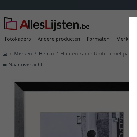
Fotokaders
Andere producten
Formaten
Merken
Merken
Henzo
Houten kader Umbria met passe
Naar overzicht