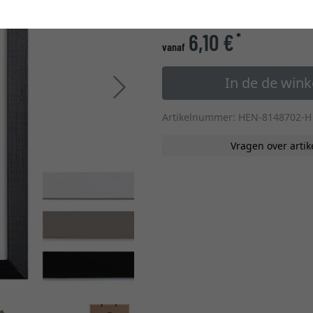
glastype
6,10 €
*
vanaf
In de de win
Verder
Artikelnummer: HEN-8148702-H
Vragen over artik