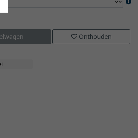
kelwagen
Onthouden
el