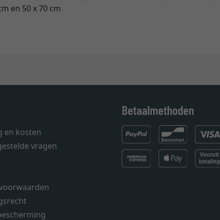
 cm en 50 x 70 cm
Betaalmethoden
g en kosten
gestelde vragen
voorwaarden
gsrecht
bescherming