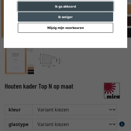
Ik ga akkoord
Ik weiger
Wijzig mijn voorkeuren
Houten kader Top N op maat
kleur
glastype