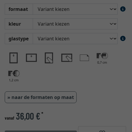
formaat
kleur
glastype
0,7 cm
1,2 cm
» naar de formaten op maat
36,00 €
*
vanaf