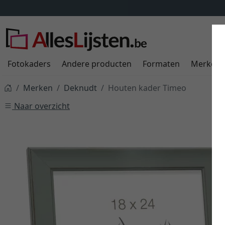
Fotokaders
Andere producten
Formaten
Merken
Merken
Deknudt
Houten kader Timeo
Naar overzicht