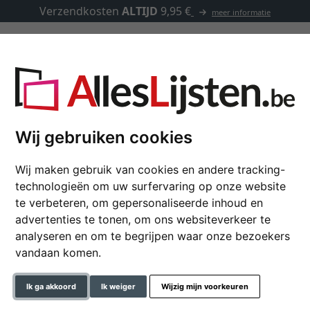
Verzendkosten
ALTIJD
9,95 €
meer informatie
Kaders op maat
Passe-partouts
Toebehoren
Wij gebruiken cookies
Wij maken gebruik van cookies en andere tracking-
Houten kader Timeo
technologieën om uw surfervaring op onze website
te verbeteren, om gepersonaliseerde inhoud en
advertenties te tonen, om ons websiteverkeer te
analyseren en om te begrijpen waar onze bezoekers
formaat
vandaan komen.
kleur
Ik ga akkoord
Ik weiger
Wijzig mijn voorkeuren