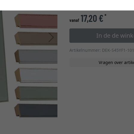
glastype
17,20 €
*
vanaf
In de de win
Verder
Artikelnummer: DEK-S45YF1-10
Vragen over artik