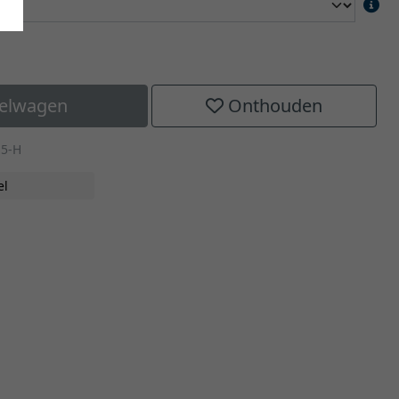
kelwagen
Onthouden
15-H
el