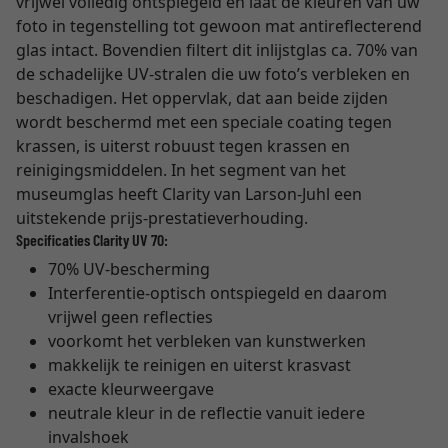
vrijwel volledig ontspiegeld en laat de kleuren van uw
foto in tegenstelling tot gewoon mat antireflecterend
glas intact. Bovendien filtert dit inlijstglas ca. 70% van
de schadelijke UV-stralen die uw foto’s verbleken en
beschadigen. Het oppervlak, dat aan beide zijden
wordt beschermd met een speciale coating tegen
krassen, is uiterst robuust tegen krassen en
reinigingsmiddelen. In het segment van het
museumglas heeft Clarity van Larson-Juhl een
uitstekende prijs-prestatieverhouding.
Specificaties Clarity UV 70:
70% UV-bescherming
Interferentie-optisch ontspiegeld en daarom
vrijwel geen reflecties
voorkomt het verbleken van kunstwerken
makkelijk te reinigen en uiterst krasvast
exacte kleurweergave
neutrale kleur in de reflectie vanuit iedere
invalshoek