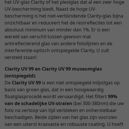
het UV-glas Clarity of het plexiglas dat al een zeer hoge
UV-bescherming biedt. Naast de hoge UV-
bescherming is het niet-verblindende Clarity-glas bijna
onzichtbaar en reduceert het de restreflecties tot een
absoluut minimum van minder dan 1%. Er is een
wereld van verschil tussen gewoon mat
antireflecterend glas van andere fotolijsten en de
interferentie-optisch ontspiegelde Clarity. U zult
versteld staan!
Clarity UV 99 en Clarity UV 99 museumglas
(ontspiegeld):
De
Clarity UV 99
is een niet ontspiegeld inlijstlgas op
basis van groen glas, dat in een hoogwaardig
floatglasprocedé wordt vervaardigd. Het filtert
99%
van de schadelijke UV-stralen
(bei 300-380nm) die uw
foto na verloop van tijd verbleken en onherstelbaar
beschadigen. Beide zijden van het glas zijn voorzien
van een uiterst krasvaste en robuuste coating. U hoeft