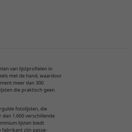
n van lijstprofielen in
 deels met de hand, waardoor
ortiment meer dan 300
ijsten die praktisch geen
ulde fotolijsten, die
er dan 1.600 verschillende
inium lijsten biedt
 fabrikant zijn passe-