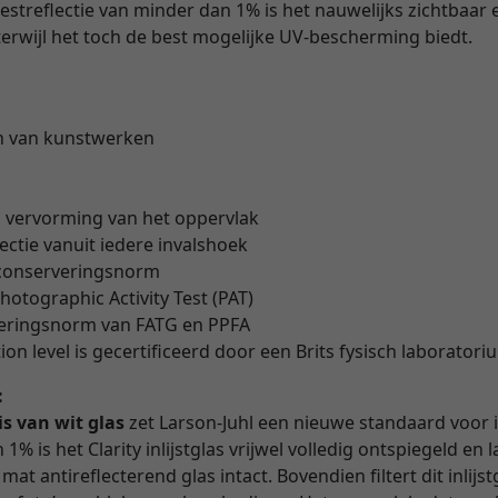
restreflectie van minder dan 1% is het nauwelijks zichtbaar 
erwijl het toch de best mogelijke UV-bescherming biedt.
n van kunstwerken
" vervorming van het oppervlak
lectie vanuit iedere invalshoek
 conserveringsnorm
hotographic Activity Test (PAT)
veringsnorm van FATG en PPFA
on level is gecertificeerd door een Brits fysisch laborator
:
is van wit glas
zet Larson-Juhl een nieuwe standaard voor i
1% is het Clarity inlijstglas vrijwel volledig ontspiegeld en
at antireflecterend glas intact. Bovendien filtert dit inlijs