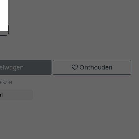
aat
kelwagen
Onthouden
0-SZ-H
el