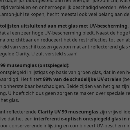
 dagelijks blootgesteld aan het energierijke zonlicht, wat e
n tijd verbleken en onherroepelijk beschadigd worden. Wie 
Larson-Juhl te kopen, hecht meestal ook veel belang aan de
tolijsten uitsluitend aan met glas met UV-bescherming.
as dat al een zeer hoge UV-bescherming biedt. Naast de hoge
ijna onzichtbaar en reduceert het de restreflecties tot een
reld van verschil tussen gewoon mat antireflecterend glas 
gelde Clarity. U zult versteld staan!
V 99 museumglas (ontspiegeld):
 ontspiegeld inlijstlgas op basis van groen glas, dat in een
aardigd. Het filtert
99% van de schadelijke UV-stralen
(be
en onherstelbaar beschadigen. Beide zijden van het glas zijn
ng. U hoeft zich dus geen zorgen te maken over speciale r
 het glas.
antireflecterende
Clarity UV 99 museumglas
zijn vrijwel id
alve dat het een
interferentie-optisch ontspiegeld glas i
d voor conserverende inlijsting en combineert UV-beschermi