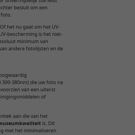
r onvermijdelijk toe leidt
echter besluit om een
 foto.
Of het nu gaat om het UV-
 UV-bescherming is het niet-
 absoluut minimum van
van andere fotolijsten en de
 hoogwaardig
i 300-380nm) die uw foto na
 voorzien van een uiterst
einigingsmiddelen of
entiek aan die van het
n museumkwaliteit
is. Dit
ng met het minimaliseren