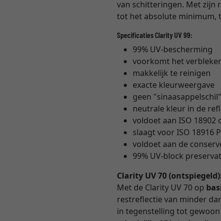
van schitteringen. Met zijn 
tot het absolute minimum, t
Specificaties Clarity UV 99:
99% UV-bescherming
voorkomt het verbleke
makkelijk te reinigen
exacte kleurweergave
geen "sinaasappelschil
neutrale kleur in de ref
voldoet aan ISO 18902
slaagt voor ISO 18916 P
voldoet aan de conser
99% UV-block preservati
Clarity UV 70 (ontspiegeld)
Met de Clarity UV 70 op
bas
restreflectie van minder dan 
in tegenstelling tot gewoon m