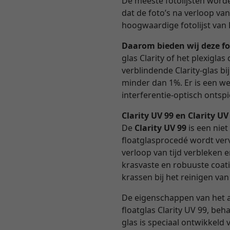
De meeste fotolijsten worden
dat de foto’s na verloop va
hoogwaardige fotolijst van 
Daarom bieden wij deze fo
glas Clarity of het plexigl
verblindende Clarity-glas b
minder dan 1%. Er is een we
interferentie-optisch ontspie
Clarity UV 99 en Clarity U
De
Clarity UV 99
is een niet
floatglasprocedé wordt verv
verloop van tijd verbleken 
krasvaste en robuuste coati
krassen bij het reinigen van
De eigenschappen van het 
floatglas Clarity UV 99, beh
glas is speciaal ontwikkel