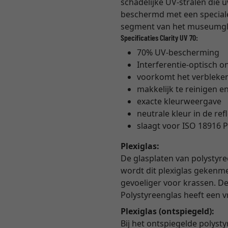
schadelijke UV-stralen die 
beschermd met een speciale 
segment van het museumglas
Specificaties Clarity UV 70:
70% UV-bescherming
Interferentie-optisch o
voorkomt het verbleke
makkelijk te reinigen en
exacte kleurweergave
neutrale kleur in de ref
slaagt voor ISO 18916 P
Plexiglas:
De glasplaten van polystyre
wordt dit plexiglas gekenme
gevoeliger voor krassen. De 
Polystyreenglas heeft een 
Plexiglas (ontspiegeld):
Bij het ontspiegelde polyst