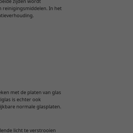
 beide zijden wordt
 reinigingsmiddelen. In het
atieverhouding.
eken met de platen van glas
glas is echter ook
lijkbare normale glasplaten.
ende licht te verstrooien