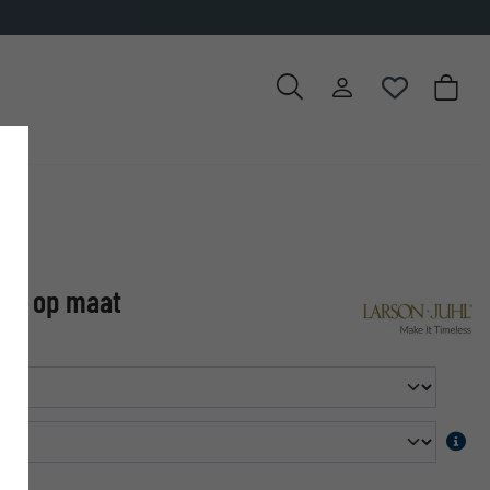
✓
500.000 artikelen om uit te ki
A 4 op maat