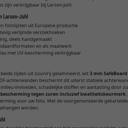
 zijn verkrijgbaar bij Larson-Juhl.
an Larson-Juhl
 fotolijsten uit Europese productie
stevig verlijmde verstekhoeken
ing, deels handgemaakt
tandaardformaten en als maatwerk
glas met UV-bescherming verkrijgbaar
eide zijden uit zuurvrij gelamineerd, wit
3 mm SafeBoard
DF-achterwanden beschermt dit uiterst stabiele achterwan
milieu-invloeden, schadelijke stoffen en aantasting door z
e bescherming tegen zuren inclusief kwaliteitskeurmerk
cherming voor uw foto. Met de voorgemonteerde gekartelde 
opgehangen worden.
uhl