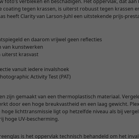
uw foto’s verbleken en beschadigen. Het oppervlak, dat aan
coating tegen krassen, is uiterst robuust tegen krassen en
 heeft Clarity van Larson-Juhl een uitstekende prijs-prest
ntspiegeld en daarom vrijwel geen reflecties
n van kunstwerken
 uiterst krasvast
lectie vanuit iedere invalshoek
hotographic Activity Test (PAT)
en zijn gemaakt van een thermoplastisch materiaal. Vergel
rkt door een hoge breukvastheid en een laag gewicht. Plexi
hoge lichttransmissie ligt op hetzelfde niveau als bij verge
vrij hoge UV-bescherming.
yreenglas is het oppervlak technisch behandeld om het invall