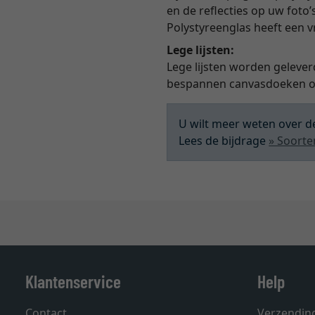
en de reflecties op uw foto’
Polystyreenglas heeft een 
Lege lijsten:
Lege lijsten worden gelever
bespannen canvasdoeken of
U wilt meer weten over de
Lees de bijdrage
» Soorte
Klantenservice
Help
Contact
Verzendin