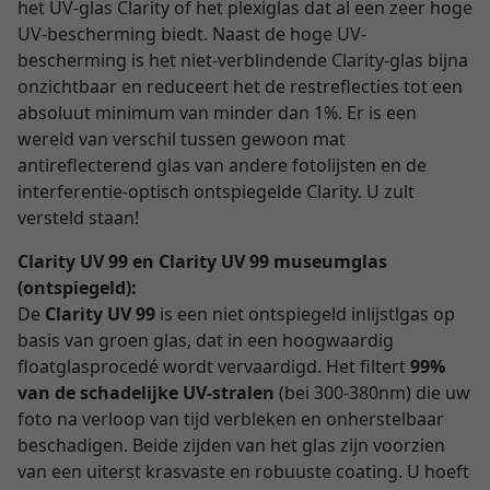
het UV-glas Clarity of het plexiglas dat al een zeer hoge
UV-bescherming biedt. Naast de hoge UV-
bescherming is het niet-verblindende Clarity-glas bijna
onzichtbaar en reduceert het de restreflecties tot een
absoluut minimum van minder dan 1%. Er is een
wereld van verschil tussen gewoon mat
antireflecterend glas van andere fotolijsten en de
interferentie-optisch ontspiegelde Clarity. U zult
versteld staan!
Clarity UV 99 en Clarity UV 99 museumglas
(ontspiegeld):
De
Clarity UV 99
is een niet ontspiegeld inlijstlgas op
basis van groen glas, dat in een hoogwaardig
floatglasprocedé wordt vervaardigd. Het filtert
99%
van de schadelijke UV-stralen
(bei 300-380nm) die uw
foto na verloop van tijd verbleken en onherstelbaar
beschadigen. Beide zijden van het glas zijn voorzien
van een uiterst krasvaste en robuuste coating. U hoeft