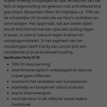
vrijwel volledig ontspiegeld en laat de kleuren van uw
foto in tegenstelling tot gewoon mat antireflecterend
glas intact. Bovendien filtert dit inlijstglas ca. 70% van
de schadelijke UV-stralen die uw foto’s verbleken en
beschadigen. Het oppervlak, dat aan beide zijden
wordt beschermd met een speciale coating tegen
krassen, is uiterst robuust tegen krassen en
reinigingsmiddelen. In het segment van het
museumglas heeft Clarity van Larson-Juhl een
uitstekende prijs-prestatieverhouding.
Specificaties Clarity UV 70:
70% UV-bescherming
Interferentie-optisch ontspiegeld en daarom
vrijwel geen reflecties
voorkomt het verbleken van kunstwerken
makkelijk te reinigen en uiterst krasvast
exacte kleurweergave
neutrale kleur in de reflectie vanuit iedere
invalshoek