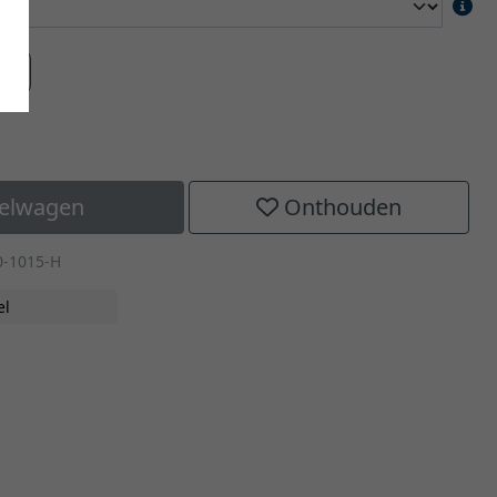
aat
kelwagen
Onthouden
0-1015-H
el