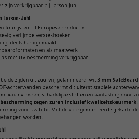
 zijn verkrijgbaar bij Larson-Juhl.
an Larson-Juhl
 fotolijsten uit Europese productie
stevig verlijmde verstekhoeken
ing, deels handgemaakt
tandaardformaten en als maatwerk
glas met UV-bescherming verkrijgbaar
eide zijden uit zuurvrij gelamineerd, wit
3 mm SafeBoard
DF-achterwanden beschermt dit uiterst stabiele achterwan
milieu-invloeden, schadelijke stoffen en aantasting door z
e bescherming tegen zuren inclusief kwaliteitskeurmerk
cherming voor uw foto. Met de voorgemonteerde gekartelde 
opgehangen worden.
uhl