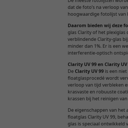
De meeste fotolijsten worden
dat de foto’s na verloop va
hoogwaardige fotolijst van 
Daarom bieden wij deze fo
glas Clarity of het plexigl
verblindende Clarity-glas b
minder dan 1%. Er is een we
interferentie-optisch ontspie
Clarity UV 99 en Clarity U
De
Clarity UV 99
is een niet
floatglasprocedé wordt verv
verloop van tijd verbleken 
krasvaste en robuuste coati
krassen bij het reinigen van
De eigenschappen van het 
floatglas Clarity UV 99, beh
glas is speciaal ontwikkel