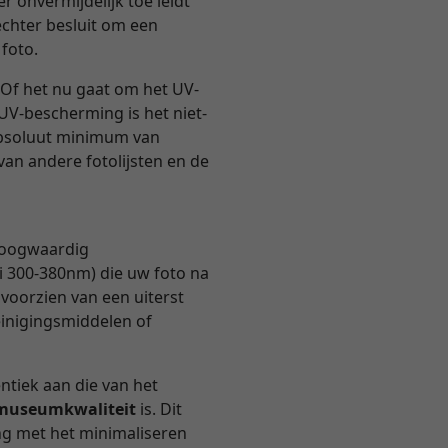
r onvermijdelijk toe leidt
echter besluit om een
 foto.
Of het nu gaat om het UV-
 UV-bescherming is het niet-
 absoluut minimum van
van andere fotolijsten en de
 hoogwaardig
i 300-380nm) die uw foto na
 voorzien van een uiterst
einigingsmiddelen of
entiek aan die van het
n museumkwaliteit
is. Dit
ng met het minimaliseren