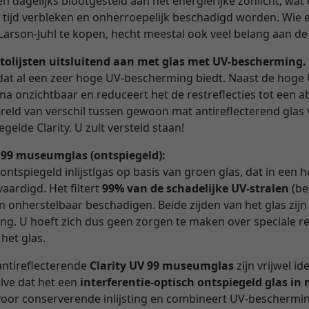
 dagelijks blootgesteld aan het energierijke zonlicht, wat e
n tijd verbleken en onherroepelijk beschadigd worden. Wie 
Larson-Juhl te kopen, hecht meestal ook veel belang aan de
tolijsten uitsluitend aan met glas met UV-bescherming.
as dat al een zeer hoge UV-bescherming biedt. Naast de hoge
ijna onzichtbaar en reduceert het de restreflecties tot een
reld van verschil tussen gewoon mat antireflecterend glas 
gelde Clarity. U zult versteld staan!
V 99 museumglas (ontspiegeld):
 ontspiegeld inlijstlgas op basis van groen glas, dat in een
aardigd. Het filtert
99% van de schadelijke UV-stralen
(be
en onherstelbaar beschadigen. Beide zijden van het glas zijn
ng. U hoeft zich dus geen zorgen te maken over speciale r
 het glas.
antireflecterende
Clarity UV 99 museumglas
zijn vrijwel id
alve dat het een
interferentie-optisch ontspiegeld glas i
d voor conserverende inlijsting en combineert UV-beschermi