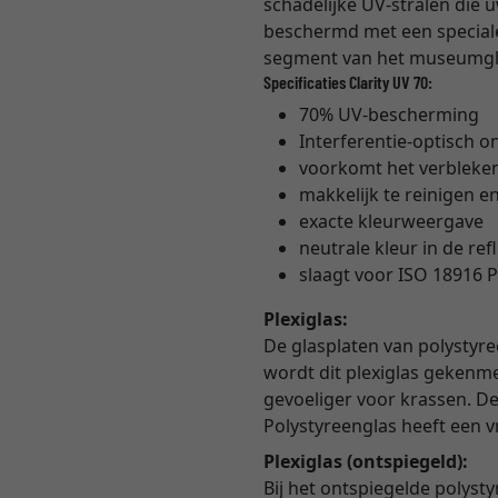
schadelijke UV-stralen die 
beschermd met een speciale 
segment van het museumglas
Specificaties Clarity UV 70:
70% UV-bescherming
Interferentie-optisch o
voorkomt het verbleke
makkelijk te reinigen en
exacte kleurweergave
neutrale kleur in de ref
slaagt voor ISO 18916 P
Plexiglas:
De glasplaten van polystyre
wordt dit plexiglas gekenme
gevoeliger voor krassen. De 
Polystyreenglas heeft een 
Plexiglas (ontspiegeld):
Bij het ontspiegelde polyst