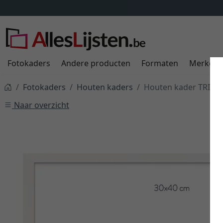
Fotokaders
Andere producten
Formaten
Merken
Fotokaders
Houten kaders
Houten kader TRIBEC
Naar overzicht