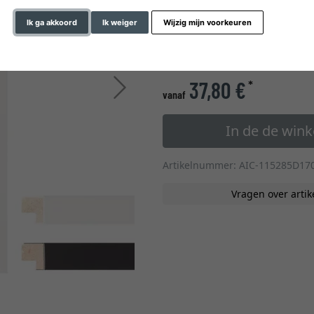
glastype
Ik ga akkoord
Ik weiger
Wijzig mijn voorkeuren
» naar de formaten op m
37,80 €
*
Verder
vanaf
In de de win
Artikelnummer: AIC-115285D17
Vragen over artik