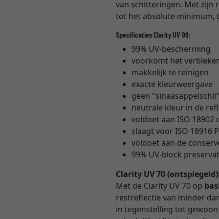
van schitteringen. Met zijn 
tot het absolute minimum, t
Specificaties Clarity UV 99:
99% UV-bescherming
voorkomt het verbleke
makkelijk te reinigen
exacte kleurweergave
geen "sinaasappelschil
neutrale kleur in de ref
voldoet aan ISO 18902
slaagt voor ISO 18916 P
voldoet aan de conser
99% UV-block preservati
Clarity UV 70 (ontspiegeld)
Met de Clarity UV 70 op
bas
restreflectie van minder dan 
in tegenstelling tot gewoon m