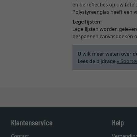
en de reflecties op uw foto’
Polystyreenglas heeft een 
Lege lijsten:
Lege lijsten worden gelever
bespannen canvasdoeken of
U wilt meer weten over de
Lees de bijdrage
» Soorte
Klantenservice
Help
Contact
Verzendin