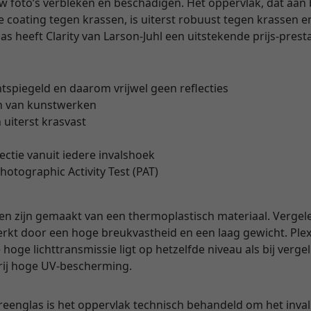
uw foto’s verbleken en beschadigen. Het oppervlak, dat aan
coating tegen krassen, is uiterst robuust tegen krassen en
 heeft Clarity van Larson-Juhl een uitstekende prijs-prest
ntspiegeld en daarom vrijwel geen reflecties
n van kunstwerken
 uiterst krasvast
lectie vanuit iedere invalshoek
hotographic Activity Test (PAT)
en zijn gemaakt van een thermoplastisch materiaal. Vergel
rkt door een hoge breukvastheid en een laag gewicht. Plexi
hoge lichttransmissie ligt op hetzelfde niveau als bij verge
vrij hoge UV-bescherming.
yreenglas is het oppervlak technisch behandeld om het invall