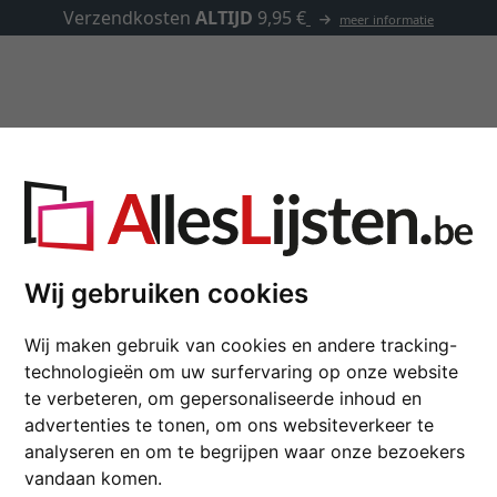
Verzendkosten
ALTIJD
9,95 €
meer informatie
Kaders op maat
Passe-partouts
Toebehoren
A 1,5
Wij gebruiken cookies
Houten kader TRIBECA
Wij maken gebruik van cookies en andere tracking-
technologieën om uw surfervaring op onze website
formaat
te verbeteren, om gepersonaliseerde inhoud en
advertenties te tonen, om ons websiteverkeer te
kleur
analyseren en om te begrijpen waar onze bezoekers
vandaan komen.