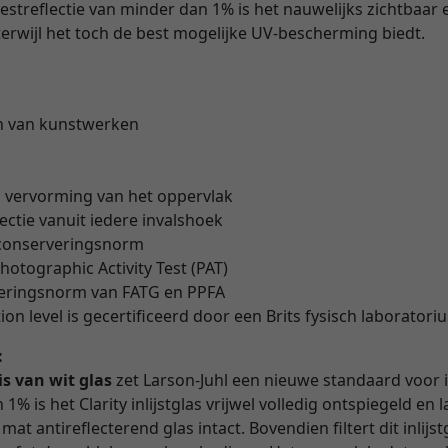
restreflectie van minder dan 1% is het nauwelijks zichtbaar 
erwijl het toch de best mogelijke UV-bescherming biedt.
n van kunstwerken
" vervorming van het oppervlak
lectie vanuit iedere invalshoek
 conserveringsnorm
hotographic Activity Test (PAT)
veringsnorm van FATG en PPFA
on level is gecertificeerd door een Brits fysisch laborator
:
is van wit glas
zet Larson-Juhl een nieuwe standaard voor i
1% is het Clarity inlijstglas vrijwel volledig ontspiegeld en
at antireflecterend glas intact. Bovendien filtert dit inlijs