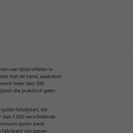
n van lijstprofielen in
 deels met de hand, waardoor
ortiment meer dan 300
ijsten die praktisch geen
ulde fotolijsten, die
er dan 1.600 verschillende
inium lijsten biedt
 fabrikant zijn passe-