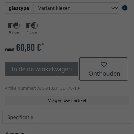
glastype
0,7 cm
1,5 cm
60,80 €
*
vanaf
In de de winkelwagen
Onthouden
Artikelnummer: AIC-9132113D170-10-H
Vragen over artikel
Specificatie
algemeen