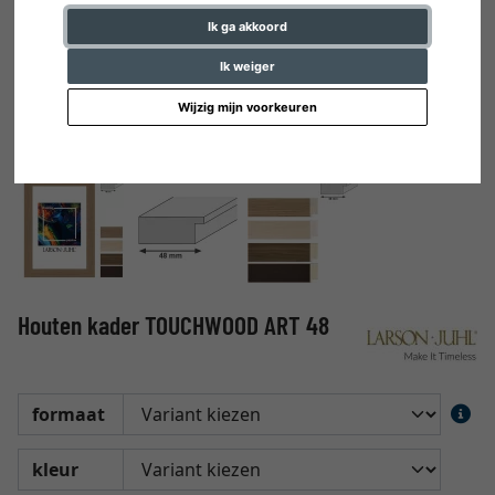
Ik ga akkoord
Ik weiger
Wijzig mijn voorkeuren
Houten kader TOUCHWOOD ART 48
formaat
kleur