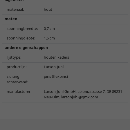
materiaal:
hout
maten
sponningbreedte:
0,7 cm
sponningdiepte:
1,5 cm
andere eigenschappen
lijsttype:
houten kaders
productlijn:
Larson-Juhl
sluiting
pins (flexpins)
achterwand:
manufacturer:
Larson-Juhl GmbH, Leibnizstrasse 7, DE 89231
Neu-Ulm,
larsonjuhl@gmx.com