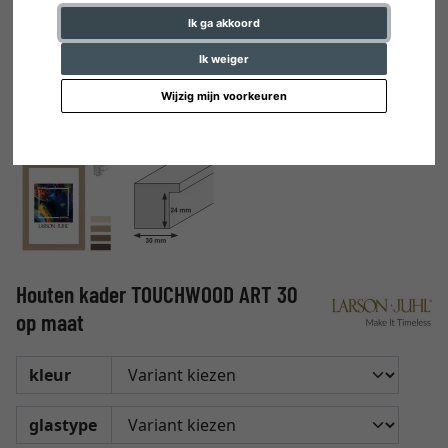
Ik ga akkoord
Ik weiger
Wijzig mijn voorkeuren
Houten kader TOUCHWOOD ART 30
op maat
kleur
glastype