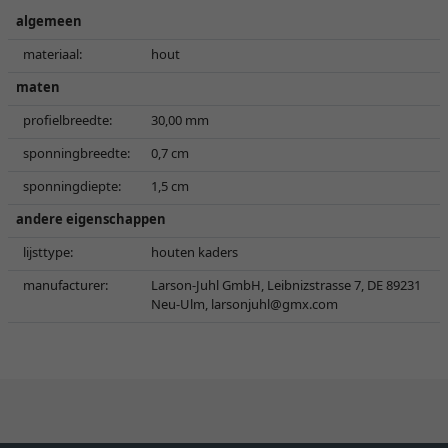
algemeen
materiaal:
hout
maten
profielbreedte:
30,00 mm
sponningbreedte:
0,7 cm
sponningdiepte:
1,5 cm
andere eigenschappen
lijsttype:
houten kaders
manufacturer:
Larson-Juhl GmbH, Leibnizstrasse 7, DE 89231
Neu-Ulm,
larsonjuhl@gmx.com