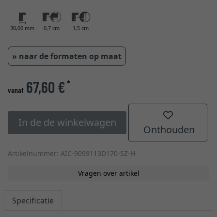
30,00 mm
0,7 cm
1,5 cm
» naar de formaten op maat
67,60 €
*
vanaf
In de de winkelwagen
Onthouden
Artikelnummer: AIC-9099113D170-SZ-H
Vragen over artikel
Specificatie