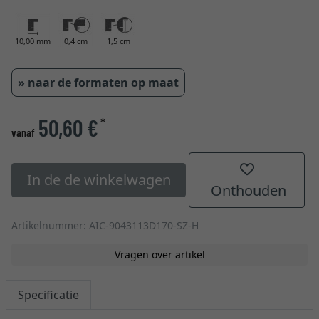
10,00 mm
0,4 cm
1,5 cm
» naar de formaten op maat
50,60 €
*
vanaf
In de de winkelwagen
Onthouden
Artikelnummer: AIC-9043113D170-SZ-H
Vragen over artikel
Specificatie