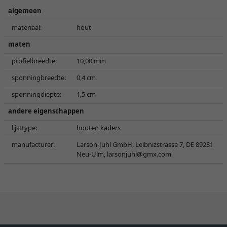
algemeen
materiaal:
hout
maten
profielbreedte:
10,00 mm
sponningbreedte:
0,4 cm
sponningdiepte:
1,5 cm
andere eigenschappen
lijsttype:
houten kaders
manufacturer:
Larson-Juhl GmbH, Leibnizstrasse 7, DE 89231
Neu-Ulm,
larsonjuhl@gmx.com