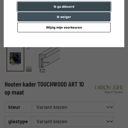
Ik ga akkoord
Ik weiger
Wijzig mijn voorkeuren
Houten kader TOUCHWOOD ART 10
op maat
kleur
glastype