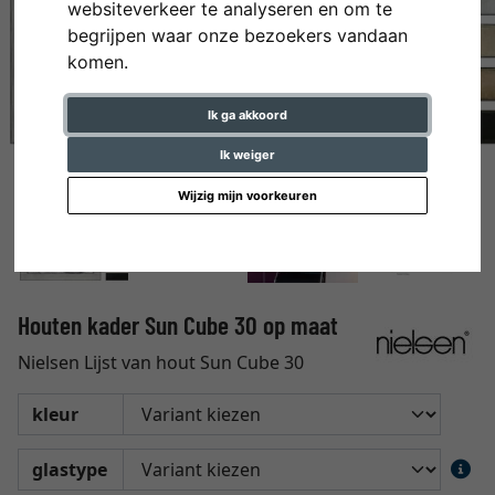
websiteverkeer te analyseren en om te
begrijpen waar onze bezoekers vandaan
komen.
Ik ga akkoord
Ik weiger
Wijzig mijn voorkeuren
Houten kader Sun Cube 30 op maat
Nielsen Lijst van hout Sun Cube 30
kleur
glastype