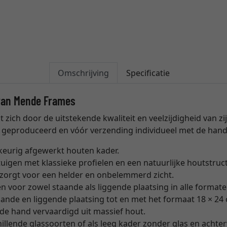
Omschrijving
Specificatie
van Mende Frames
ich door de uitstekende kwaliteit en veelzijdigheid van zij
 geproduceerd en vóór verzending individueel met de hand
wkeurig afgewerkt houten kader.
igen met klassieke profielen en een natuurlijke houtstruct
zorgt voor een helder en onbelemmerd zicht.
 voor zowel staande als liggende plaatsing in alle formate
ande en liggende plaatsing tot en met het formaat 18 × 24
e hand vervaardigd uit massief hout.
illende glassoorten of als leeg kader zonder glas en achte