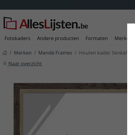
Fotokaders
Andere producten
Formaten
Merken
Merken
Mende Frames
Houten kader Senkele o
Naar overzicht