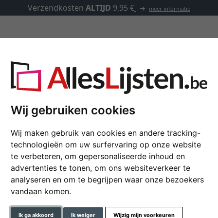
Verzendkosten
ALTIJD
9,95 €
meer informatie
Kaders op maat
Passe-partouts
Toebehoren
p maat
Wij gebruiken cookies
Houten kader Senkele
Wij maken gebruik van cookies en andere tracking-
technologieën om uw surfervaring op onze website
te verbeteren, om gepersonaliseerde inhoud en
advertenties te tonen, om ons websiteverkeer te
kleur
analyseren en om te begrijpen waar onze bezoekers
vandaan komen.
glastype
Ik ga akkoord
Ik weiger
Wijzig mijn voorkeuren