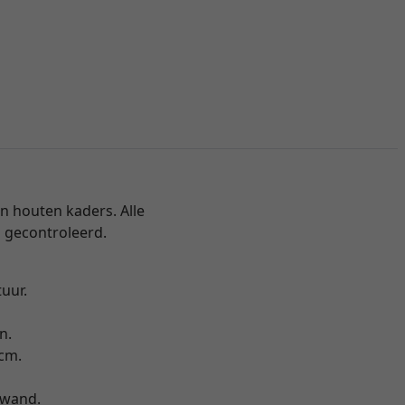
n houten kaders. Alle
 gecontroleerd.
uur.
n.
 cm.
rwand.