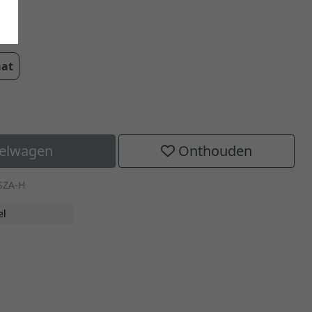
cm
aat
kelwagen
Onthouden
SZA-H
el