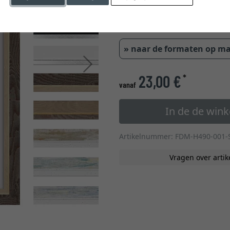
0,9 
» naar de formaten op m
Verder
23,00 €
*
vanaf
In de de win
Artikelnummer: FDM-H490-001-
Vragen over artik